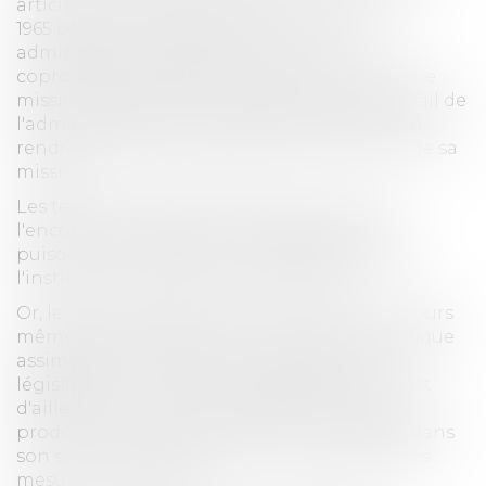
articles 29-1 et suivants de la loi du 10 juillet
1965 confère au juge qui nomme un
administrateur provisoire pour gérer une
copropriété en difficulté et qui lui confère une
mission très précise, le contrôle total du travail de
l'administrateur qu'il a désigné et qui doit lui
rendre compte régulièrement de l'avancée de sa
mission.
Les textes n'instaurent pas de recours à
l'encontre des décisions de l'administrateur
puisque celui-ci agit comme mandataire de
l'institution judiciaire qui l'a désigné.
Or, le juge ne peut pas créer une voie de recours
même par analogie avec une situation juridique
assimilable, cette création appartenant au
législateur ou au pouvoir réglementaire. C'est
d'ailleurs pour ce motif que Mme A. ne peut
produire une décision de justice abondant dans
son sens, mais seulement l'avis - d'ailleurs très
mesuré -d'un juriste.