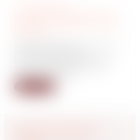
LES DÉCISIONS DE
L’ADMINISTRATEUR PROVISOIRE
NE SONT SUSCEPTIBLES D’AUCUN
RECOURS.
Actualité copropriété
Les textes n'instaurent pas de recours à
l'encontre des décisions de
l'administrateur puisque celui-ci agit
comme mandataire de l'institution
judiciaire qui l'a désigné.
Lire la suite
DÉLAI DE DÉCLARATION DE
CRÉANCE ET CRÉANCIER