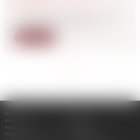
ÉTRANGER
Actualité patrimoine et fiscalité
La cour d’appel de Versailles qui constate
qu’à la date de la publication du...
Lire la suite
<<
<
...
8
9
10
11
12
13
14
...
>
>>
Accueil
Cabinet
Intervenants
Expertises
Actus
Contact
Paiement en ligne
Plan du site