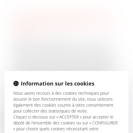
ASL : L'IMPRESCRIPTIBILITÉ DU
TRANSFERT DE PARCELLES À SON
PROFIT
Actualité copropriété
Dans un arrêt en date du 12 novembre
2020, la troisième chambre de la Cour de
cassation (Chambre civile 3, 12 novembre
2020, 19-23.160, Publié au bulletin a jugé
que l’action en régularisation forcée d’un
engagement de cession de parcelles à
Information sur les cookies
une association syndicale libre, qui tend à
faire reconnaître le droit de propriété
Nous avons recours à des cookies techniques pour
cédé à elle par l’effet d’une stipulation
assurer le bon fonctionnement du site, nous utilisons
pour autrui, est une action en
également des cookies soumis à votre consentement
revendication imprescriptible
pour collecter des statistiques de visite.
Cliquez ci-dessous sur « ACCEPTER » pour accepter le
Lire la suite
dépôt de l'ensemble des cookies ou sur « CONFIGURER
» pour choisir quels cookies nécessitant votre