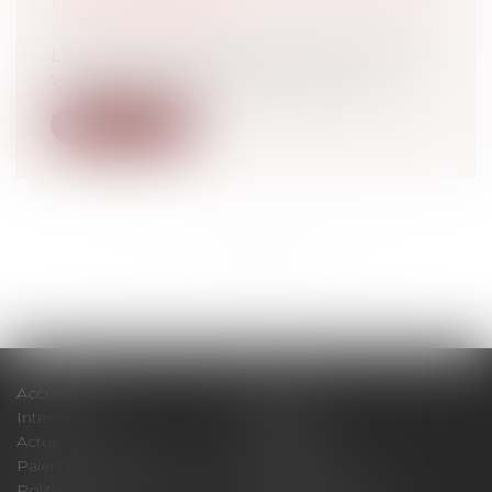
UN DIAGNOSTIC
Droit immobilier
/
Droit de la construction
L’acheteur professionnel averti lors de la
vente de risques potentiels de mér...
Lire la suite
<<
<
1
2
3
4
>
>>
Accueil
Cabinet
Intervenants
Expertises
Actus
Contact
Paiement en ligne
Plan du site
Politique de confidentialité
Mentions légales