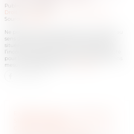
Publié le :
09/06/2022
Droit immobilier
/
Droit de la construction
Source :
www.efl.fr
Ne peuvent être qualifiées de terrains à bâtir au
sens du Code de l’expropriation les parcelles
situées dans un secteur se caractérisant par
l’inconstructibilité de la zone en l’état, excepté
pour les équipements publics et les extensions
mesurées de bâtiments…
Lire la suite
EXPROPRIATION : UNE PARCELLE
SITUÉE EN ZONE À
CONSTRUCTIBILITÉ LIMITÉE N’EST