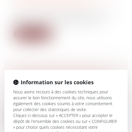
PAS UN TERRAIN À BÂTIR
Droit immobilier
/
Droit de la construction
Ne peuvent être qualifiées de terrains à
bâtir au sens du Code de l’expropria...
Lire la suite
PAS DE RÉCEPTION PARTIELLE
POUR UNE PARTIE D’UN OUVRAGE
Information sur les cookies
INACHEVÉ
Nous avons recours à des cookies techniques pour
Droit immobilier
/
Droit de la construction
assurer le bon fonctionnement du site, nous utilisons
Une réception partielle, même constatée
également des cookies soumis à votre consentement
par écrit, ne vaut pas réception au s...
pour collecter des statistiques de visite.
Cliquez ci-dessous sur « ACCEPTER » pour accepter le
Lire la suite
dépôt de l'ensemble des cookies ou sur « CONFIGURER
» pour choisir quels cookies nécessitant votre