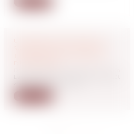
Lire la suite
UN DÉCRET SUR LE DROIT DE
SURPLOMB POUR L'ISOLATION
THERMIQUE PAR L'EXTÉRIEUR
D'UN BÂTIMENT
Droit immobilier
/
Droit de la construction
L’article 172 de la loi n° 2021-1104 du 22 août
2021 portant lutte contre le...
Lire la suite
<<
<
1
2
3
4
>
>>