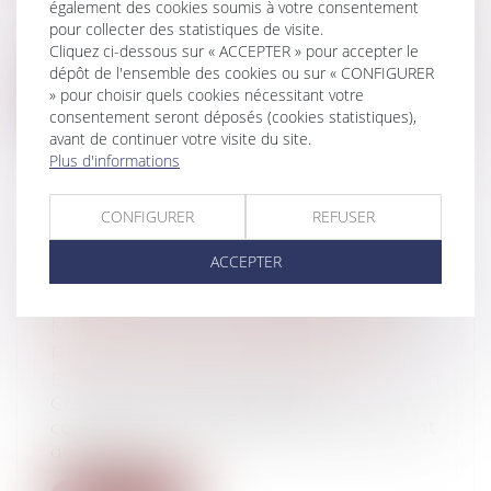
également des cookies soumis à votre consentement
Droit immobilier
/
Droit de la construction
pour collecter des statistiques de visite.
La clause subordonnant la recevabilité de
Cliquez ci-dessous sur « ACCEPTER » pour accepter le
toute action en justice à la saisin...
dépôt de l'ensemble des cookies ou sur « CONFIGURER
» pour choisir quels cookies nécessitant votre
Lire la suite
consentement seront déposés (cookies statistiques),
avant de continuer votre visite du site.
Plus d'informations
CONFIGURER
REFUSER
CONDITION SUSPENSIVE
ACCEPTER
D’OBTENTION DU PERMIS DE
CONSTRUIRE : IMPOSSIBILITÉ DE
MODIFICATION UNILATÉRALE DU
PROJET DE CONSTRUCTION
Droit immobilier
/
Droit de la construction
Compte tenu du manquement
contractuel du bénéficiaire, le promettant
qui n’av...