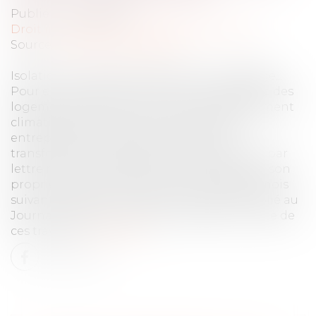
Publié le :
17/08/2022
Droit immobilier
/
Droit de la construction
Source :
www.service-public.fr
Isolation, menuiseries, ventilation, chauffage...
Pour encourager la rénovation énergétique des
logements, la loi de lutte contre le dérèglement
climatique prévoit qu'un locataire peut
entreprendre à ses frais les travaux de
transformation nécessaires. Il doit prévenir par
lettre recommandée avec avis de réception son
propriétaire, dont le silence dans les deux mois
suivant vaudra accord tacite. Un décret publié au
Journal officiel du 21 juillet 2022 définit la liste de
ces travaux.
Lire la suite