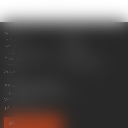
Accueil
Cabinet
Intervenants
Expertises
Actus
Contact
Paiement en ligne
Plan du site
Politique de confidentialité
Mentions légales
Honoraires
Politique de cookies
Articles
SEMAPHORE CONSULT
11 BOULEVARD SEBASTOPOL
75001 PARIS
Tél :
01 40 70 80 55
NOUS CONTACTER