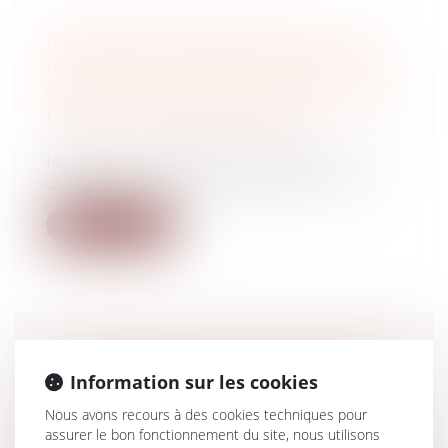
RÉNOVATION ÉNERGÉTIQUE : LES
LOCATAIRES PEUVENT RÉALISER
CERTAINS TRAVAUX SANS ACCORD
ÉCRIT DU PROPRIÉTAIRE
Droit immobilier
/
Droit de la construction
Isolation, menuiseries, ventilation,
chauffage... Pour encourager la rénovati...
Lire la suite
LA CLAUSE DE SAISINE PRÉALABLE
Information sur les cookies
DU CONSEIL DE L'ORDRE DES
ARCHITECTES EST PRÉSUMÉE
Nous avons recours à des cookies techniques pour
ABUSIVE
assurer le bon fonctionnement du site, nous utilisons