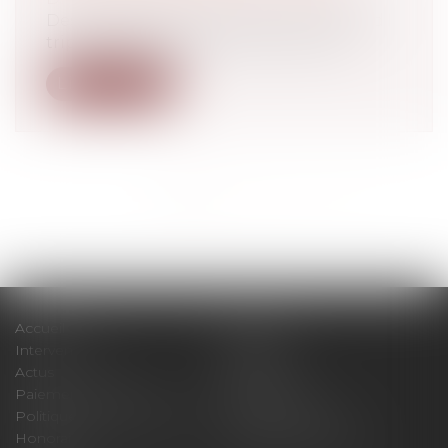
Des modalités proches, mais un plafond
triplé, le projet de loi portant mesur...
Lire la suite
<<
<
1
2
3
4
>
>>
Accueil
Cabinet
Intervenants
Expertises
Actus
Contact
Paiement en ligne
Plan du site
Politique de confidentialité
Mentions légales
Honoraires
Politique de cookies