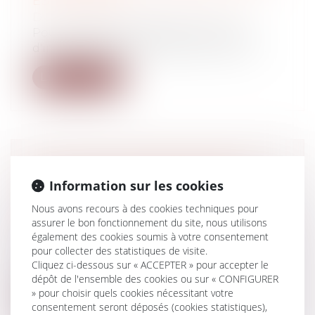
EST OUVERT
Droit fiscal
/
Fiscalité des particuliers
Pour corriger sa déclaration Les avis
d'impôts 2022 sont envoyés entre le 25 ...
Lire la suite
PLUS-VALUE IMMOBILIÈRE DES
Information sur les cookies
NON-RÉSIDENTS ET MAINTIEN
D’UN PRÉLÈVEMENT AU TAUX DE
Nous avons recours à des cookies techniques pour
19 %
assurer le bon fonctionnement du site, nous utilisons
également des cookies soumis à votre consentement
Droit fiscal
/
Fiscalité des particuliers
pour collecter des statistiques de visite.
Le 20 mars 2012, cession par M. B.,
Cliquez ci-dessous sur « ACCEPTER » pour accepter le
ressortissant suisse résidant à Monaco, d...
dépôt de l'ensemble des cookies ou sur « CONFIGURER
» pour choisir quels cookies nécessitant votre
Lire la suite
consentement seront déposés (cookies statistiques),