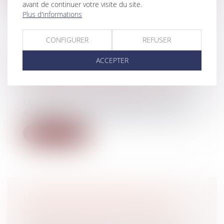
avant de continuer votre visite du site.
Plus d'informations
CONFIGURER
REFUSER
AUDIOVISUEL PUBLIC: LES
ACCEPTER
DÉPUTÉS VOTENT LA
SUPPRESSION DE LA REDEVANCE
Droit fiscal
/
Fiscalité des particuliers
Les députés ont validé samedi matin la
suppression de la redevance qui financ...
Lire la suite
LA PRIME DE PARTAGE DE LA
VALEUR SUCCÈDE À LA PEPA
Droit fiscal
/
Fiscalité des particuliers