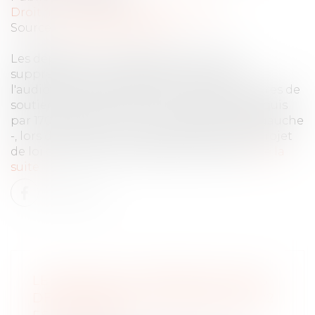
Droit fiscal
/
Fiscalité des particuliers
Source :
lepetitjournal.com
Les députés ont validé samedi matin la
suppression de la redevance qui finance
l'audiovisuel public, dans le cadre des mesures de
soutien au pouvoir d'achat. Le vote a été acquis
par 170 voix contre 57 - principalement de gauche
-, lors de l'examen en première lecture du projet
de loi de finances rectificative pour 2022.
Lire la
suite
LE SERVICE DE CORRECTION DES
DÉCLARATIONS DE REVENUS 2022