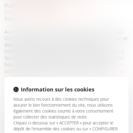
Publié le :
04/05/2022
Droit fiscal
/
Fiscalité des professionnels
Source :
fiscalonline.com
Aux termes de l’article 38 sexies de l’annexe III au
CGI la dépréciation des immobilisations qui ne se
déprécient pas de manière irréversible,
notamment les fonds de commerce, les terrains,
les titres du portefeuille, les œuvres d’art, donne
lieu à la constitution de provisions dans les
conditions prévues à l’article 39-1-5° du CGI...
Lire
la suite
Information sur les cookies
Nous avons recours à des cookies techniques pour
assurer le bon fonctionnement du site, nous utilisons
également des cookies soumis à votre consentement
pour collecter des statistiques de visite.
Cliquez ci-dessous sur « ACCEPTER » pour accepter le
PROVISION ET FONDS DE
dépôt de l'ensemble des cookies ou sur « CONFIGURER