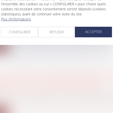
l'ensemble des cookies ou sur « CONFIGURER » pour choisir quels
cookies nécessitant votre consentement seront déposés (cookies
DE COTISATIONS SOCIALES POUR LES INDÉP
statistiques), avant de continuer votre visite du site.
AU DU SMIC
Plus d'informations
/
Fiscalité des professionnels
de loi en faveur du pouvoir d’achat comprend une mes
ACCEPTER
CONFIGURER
REFUSER
..
ite
ION DUTREIL ET DURÉE DE L’ANIMATION : 
I 2022 EN VINGT QUESTIONS/RÉPONSES
du par la Cour de cassation concernant la durée de l’
ite