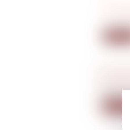
UN OUTI
L'ÉPARG
Droit fiscal
Un nouvel ou
Lire la su
LA PRIM
Droit fiscal
Des modalit
mesur...
Lire la su