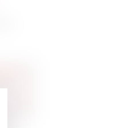
se d...
 PEPA
ortant