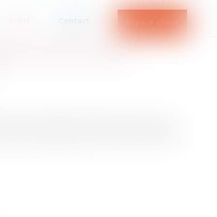
Actus
Contact
Espace client
IÉS POUR RETROUVER
e site info-retraite.fr se dote d’une rubrique
s retraites supplémentaires : Perp, PER, Perco,