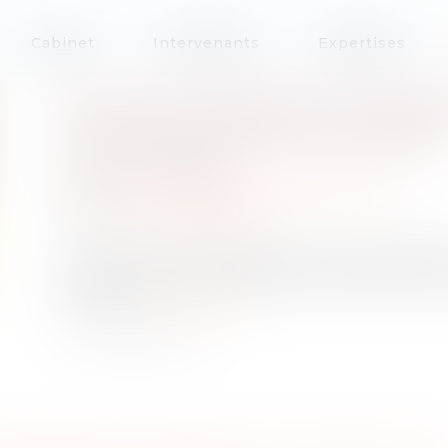
Cabinet
Intervenants
Expertises
UN OUTIL DESTINÉ AUX SALAR
L'ÉPARGNE RETRAITE OUBLIÉE
Publié le :
27/07/2022
Droit fiscal
/
Fiscalité des professionnels
Source :
www.legifiscal.fr
Un nouvel outil dédié Depuis le 5 juillet 2022, l
supplémentaire. Il intègre la liste des produit
contrats ...
Lire la suite