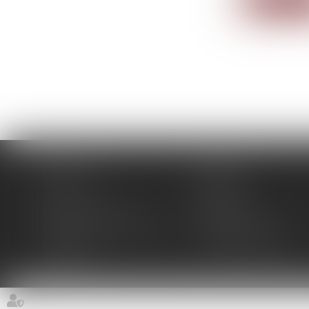
Accueil
Cabinet
Intervenants
Expertises
Actus
Contact
Paiement en ligne
Plan du site
Politique de confidentialité
Mentions légales
Honoraires
Politique de cookies
Articles