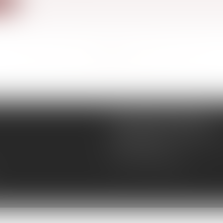
<<
<
...
3
4
5
6
7
8
9
...
>
>>
SEMAPHORE CONSULT
11 BOULEVARD SEBASTOP
75001 PARIS
Tél :
01 40 70 80 55