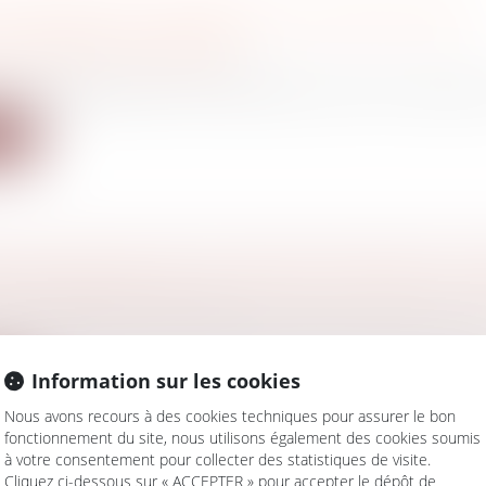
L DESTINÉ AUX SALARIÉS POUR RETROUVER
NE RETRAITE OUBLIÉE
/
Fiscalité des professionnels
til dédié Depuis le 5 juillet 2022, le site info-retraite.fr 
ite
E DE PARTAGE DE LA VALEUR SUCCÈDE À LA
/
Fiscalité des particuliers
és proches, mais un plafond triplé, le projet de loi p
Information sur les cookies
ite
Nous avons recours à des cookies techniques pour assurer le bon
fonctionnement du site, nous utilisons également des cookies soumis
à votre consentement pour collecter des statistiques de visite.
Cliquez ci-dessous sur « ACCEPTER » pour accepter le dépôt de