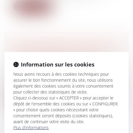
Lire la suite
DES CHANGEMENTS À VENIR POUR
LES PROPRIÉTAIRES EN 2022
Droit immobilier
/
Cession et gestion
Information sur les cookies
d'immeuble
De nombreux changements sont à
Nous avons recours à des cookies techniques pour
prévoir dès 2022 pour les propriétaires :
assurer le bon fonctionnement du site, nous utilisons
également des cookies soumis à votre consentement
impô...
pour collecter des statistiques de visite.
Cliquez ci-dessous sur « ACCEPTER » pour accepter le
Lire la suite
dépôt de l'ensemble des cookies ou sur « CONFIGURER
» pour choisir quels cookies nécessitant votre
consentement seront déposés (cookies statistiques),
avant de continuer votre visite du site.
Plus d'informations