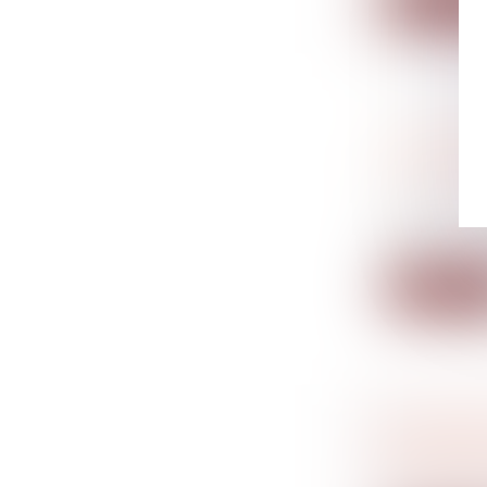
Lire la su
EXONÉRAT
DU 25 MA
Droit fiscal
L’arrêt ren
qui...
Lire la su
UN DÉCR
THERMIQ
Droit immo