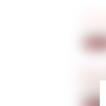
2021 : U
CONCUR
Droit comm
Hier, l’Auto
Lire la su
BAISSE 
AU NIVE
Droit fiscal
Le projet 
bénéficiant.