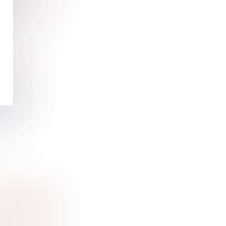
L’ARRÊT
animation
LATION