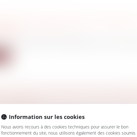
NE ANNÉE DE RECORDS POUR L’AUTORITÉ DE
RENCE
ercial
/
Droit de la concurrence
rité de la concurrence a rendu public son bilan d’activit
ite
DE COTISATIONS SOCIALES POUR LES INDÉP
AU DU SMIC
/
Fiscalité des professionnels
Information sur les cookies
de loi en faveur du pouvoir d’achat comprend une mes
..
Nous avons recours à des cookies techniques pour assurer le bon
fonctionnement du site, nous utilisons également des cookies soumis