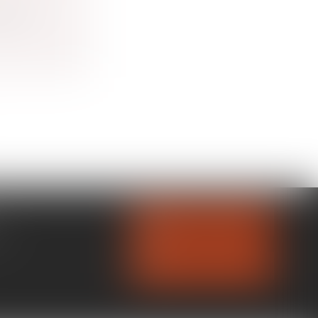
re le...
NOUS CONTACTER
OL
NOUS LOCALISER