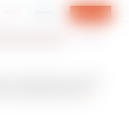
Actus
Contact
Espace client
E DE L’ANIMATION : L’ARRÊT
ESTIONS/RÉPONSES
ant la durée de l’animation qui contredit la
raticien. Un décryptage de cette décision
er sa portée et in fine en inférer les
rer en termes de préconisations...
Lire la