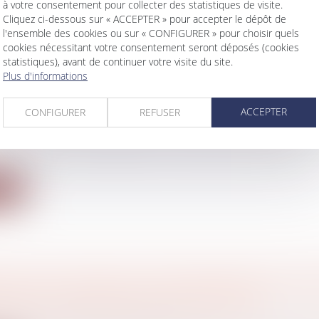
ite
à votre consentement pour collecter des statistiques de visite.
Cliquez ci-dessous sur « ACCEPTER » pour accepter le dépôt de
l'ensemble des cookies ou sur « CONFIGURER » pour choisir quels
cookies nécessitant votre consentement seront déposés (cookies
statistiques), avant de continuer votre visite du site.
Plus d'informations
ION DUTREIL ET DURÉE DE L’ANIMATION : 
I 2022 EN VINGT QUESTIONS/RÉPONSES
ACCEPTER
CONFIGURER
REFUSER
du par la Cour de cassation concernant la durée de l’
ite
ET SUR LE DROIT DE SURPLOMB POUR L'ISO
UE PAR L'EXTÉRIEUR D'UN BÂTIMENT
bilier
/
Droit de la construction