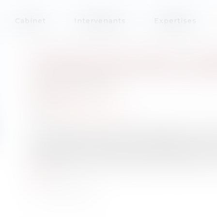
Cabinet
Intervenants
Expertises
EXONÉRATION DUTREIL ET DURÉ
DU 25 MAI 2022 EN VINGT QU
Publié le :
20/07/2022
Droit fiscal
Source :
www.aurep.com
L’arrêt rendu par la Cour de cassation concern
doctrine administrative peut déstabiliser le p
s’impose pour en déterminer le fondement, cern
enseignements que le professionnel peut en ti
suite