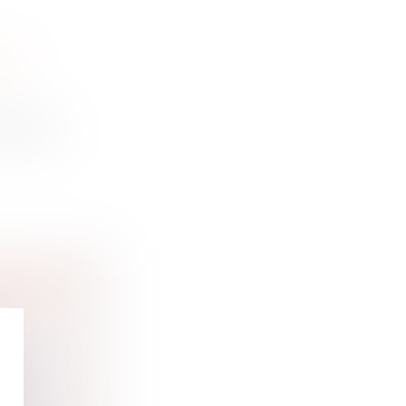
 LA
é pour l...
ENDANTS
ure