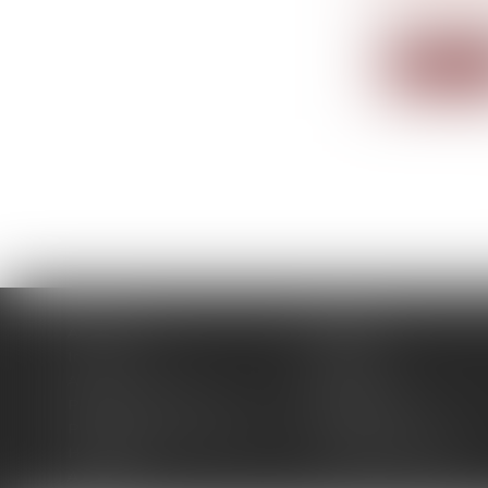
L’article 17
Lire la su
Accueil
Cabinet
Intervenants
Expertises
Actus
Contact
Paiement en ligne
Plan du site
Politique de confidentialité
Mentions légales
Honoraires
Politique de cookies
Articles