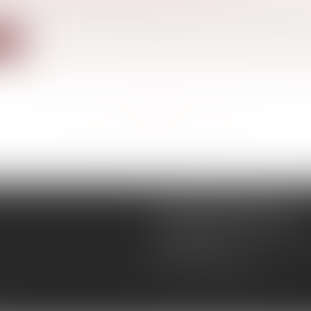
2 de la loi n° 2021-1104 du 22 août 2021 portant lutte cont
ite
<<
<
...
20
21
22
23
24
25
26
...
>
>>
SEMAPHORE CONSULT
11 BOULEVARD SEBASTOP
75001 PARIS
Tél :
01 40 70 80 55