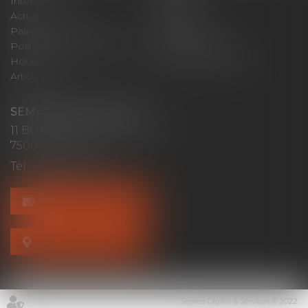
Intervenants
Expertises
Actus
Contact
Paiement en ligne
Plan du site
Politique de confidentialité
Mentions légales
Honoraires
Politique de cookies
Articles
SEMAPHORE CONSULT
11 BOULEVARD SEBASTOPOL
75001 PARIS
Tél :
01 40 70 80 55
NOUS CONTACTER
NOUS LOCALISER
Septeo Digital & Services © 2022