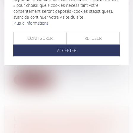
» pour choisir quels cookies nécessitant votre
consentement seront déposés (cookies statistiques),
avant de continuer votre visite du site.
Plus d'informations
COMMENT LEVER DES FONDS
AUPRÈS DES PARTICULIERS SUR
CONFIGURER
REFUSER
CROWDCUBE
Droit des sociétés
/
Levées de fonds
ACCEPTER
Vous êtes client d'une startup ou
utilisateur d'une application qui
enregistr...
Lire la suite
LES SERVICES DE RÉPARATION ET
DE RÉNOVATION D’ASCENSEURS