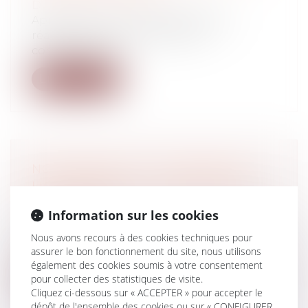
Droit de la consommation
Après la CJUE, La Cour de cassation
réaffirme que la demande d’un
consommateu...
Lire la suite
NON-RESPECT DE L’ORDRE DES
LICENCIEMENTS : COMPÉTENCE
JUDICIAIRE
Information sur les cookies
Droit des sociétés
/
Procédures collectives
Des salariés saisissent la juridiction
Nous avons recours à des cookies techniques pour
prud’homale afin de contester leur lic...
assurer le bon fonctionnement du site, nous utilisons
également des cookies soumis à votre consentement
Lire la suite
pour collecter des statistiques de visite.
Cliquez ci-dessous sur « ACCEPTER » pour accepter le
dépôt de l'ensemble des cookies ou sur « CONFIGURER