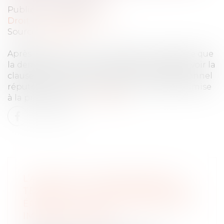
Publié le :
20/05/2022
Droit de la consommation
Source :
www.efl.fr
Après la CJUE, La Cour de cassation réaffirme que
la demande d’un consommateur tendant à voir la
clause d’un contrat conclu avec un professionnel
réputée non écrite car abusive n’est pas soumise
à la prescription.
Lire la suite
L’ACTION DU CONSOMMATEUR
TENDANT À VOIR DÉCLARER NON
ÉCRITE UNE CLAUSE ABUSIVE EST
IMPRESCRIPTIBLE