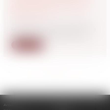
D’IMMEUBLES D’HABITATION
PEUVENT BÉNÉFICIER DU TAUX
RÉDUIT DE TVA
Droit immobilier
/
Cession et gestion
d'immeuble
Pour la CJUE, les services de réparation et
de rénovation d’ascenseurs d’imme...
Lire la suite
<<
<
...
39
40
41
42
43
44
45
...
>
>>
Accueil
Cabinet