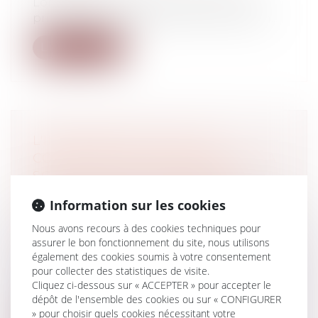
Lorsque le mandat de vente prévoit un
prix de 80 € le mètre carré et une comm...
Lire la suite
L'IMPORTANCE DE LA TVA
COLLECTÉE ET L'EXPERTISE DE LA
SOCIÉTÉ CONTRÔLÉE SONT
INSUFFISANTES À JUSTIFIER LA
Information sur les cookies
MAJORATION POUR MANQUEMENT
Nous avons recours à des cookies techniques pour
DÉLIBÉRÉ
assurer le bon fonctionnement du site, nous utilisons
Droit fiscal
également des cookies soumis à votre consentement
La juridiction administrative nous
pour collecter des statistiques de visite.
rappelle que la mise en œuvre de la
Cliquez ci-dessous sur « ACCEPTER » pour accepter le
majora...
dépôt de l'ensemble des cookies ou sur « CONFIGURER
» pour choisir quels cookies nécessitant votre