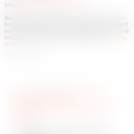
Source :
solutions.lesechos.fr
Beaucoup d’entrepreneurs souhaitent lever des
fonds afin de financer le démarrage, le lancement
ou le développement de leur société. En quoi cela
consiste-t-il ? Quelles sont les démarches...
Lire la
suite
L’AGENT IMMOBILIER NE PEUT
PRÉTENDRE QU’À LA
RÉMUNÉRATION PRÉVUE DANS LE
MANDAT
Droit immobilier
/
Cession et gestion
d'immeuble