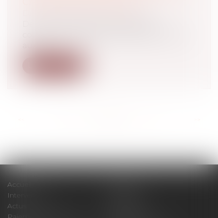
CAUSÉ PAR L’UN D’EUX
Droit immobilier
/
Copropriété
Des copropriétaires peuvent être
condamnés à réparer le préjudice causé
aux t...
Lire la suite
<<
<
...
35
36
37
38
39
40
41
...
>
>>
Accueil
Cabinet
Intervenants
Expertises
Actus
Contact
Paiement en ligne
Plan du site