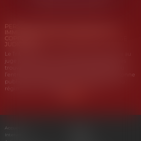
PERSONNE PUBLIQUE SITUÉE DANS UN
IMMEUBLE SOUMIS AU RÉGIME DE LA
COPROPRIÉTÉ ET COMPÉTENCE DU JUGE
JUDICIAIRE
Le Tribunal des conflits attribue compétence au
juge judiciaire pour connaître des dommages
trouvant leur source dans l’aménagement ou
l’entretien de biens appartenant à une personne
publique situés dans un immeuble soumis au
régime de la copropriété.
Lire la suite
Accueil
Cabinet
Intervenants
Expertises