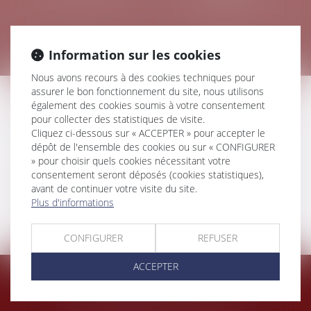
COMMERCIAUX
Information sur les cookies
Nous avons recours à des cookies techniques pour
assurer le bon fonctionnement du site, nous utilisons
DROIT DES SUCCESSIONS
également des cookies soumis à votre consentement
pour collecter des statistiques de visite.
Cliquez ci-dessous sur « ACCEPTER » pour accepter le
dépôt de l'ensemble des cookies ou sur « CONFIGURER
» pour choisir quels cookies nécessitant votre
consentement seront déposés (cookies statistiques),
Accompagnement des administrateurs
avant de continuer votre visite du site.
provisoires dans la gestion de successions
Plus d'informations
Successions internationales
CONFIGURER
REFUSER
ACCEPTER
NOTRE ACTUALITÉS