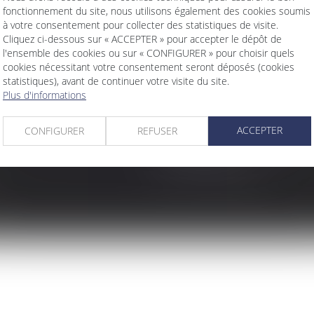
fonctionnement du site, nous utilisons également des cookies soumis
à votre consentement pour collecter des statistiques de visite.
Cliquez ci-dessous sur « ACCEPTER » pour accepter le dépôt de
l'ensemble des cookies ou sur « CONFIGURER » pour choisir quels
cookies nécessitant votre consentement seront déposés (cookies
statistiques), avant de continuer votre visite du site.
Plus d'informations
SEMAPHORE CONSULT
ACCEPTER
CONFIGURER
REFUSER
11 BOULEVARD SEBASTOP
75001 PARIS
Tél :
01 40 70 80 55