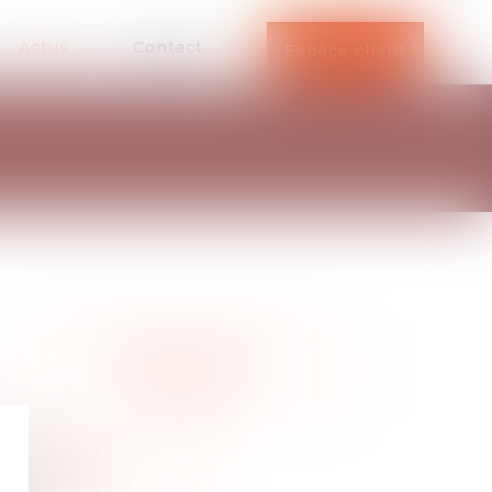
Actus
Contact
Espace client
Actualité droit de la
construction
tre actualité