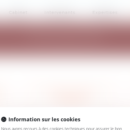
Cabinet
Intervenants
Expertises
LES ACTUALITÉS
Actualité du droit de la
copropriété
Information sur les cookies
 de l'urbanisme
No
Nous avons recours à des cookies techniques pour assurer le bon