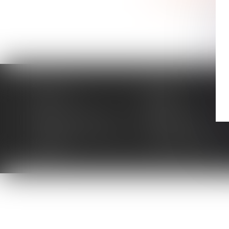
Accueil
Cabinet
Intervenants
Expertises
Actus
Contact
Paiement en ligne
Plan du site
Politique de confidentialité
Mentions légales
Honoraires
Politique de cookies
Articles